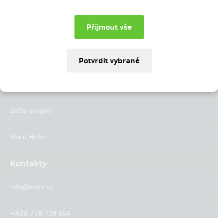
Instagram
LinkedIn
Hithit
Projekty
Začni projekt
Vše o Hithit
Kontakty
info@hithit.cz
+420 778 738 664