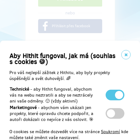
nebo
Přihlásit přes facebook
Aby Hithit fungoval, jak má (souhlas
s cookies 🍪)
Pro váš nejlepší zážitek z Hithitu, aby byly projekty
úspěšnější a svět duhovější. 🌈
Technické
- aby Hithit fungoval, abychom
vás na webu neztratili a aby se neztrácely
ani vaše odměny. 🙂 (vždy aktivní)
Marketingové
- abychom vám ukázali jen
Najdete nás na
projekty, které opravdu chcete podpořit, a
autoři dokázali co nejvíce z vás oslovit. 🎯
Facebook
O cookies se můžete dozvedět více na stránce
Soukromí
kde
můžete také změnit vaše nastavení.