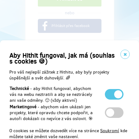
nebo
Přihlásit přes facebook
Aby Hithit fungoval, jak má (souhlas
s cookies 🍪)
Pro váš nejlepší zážitek z Hithitu, aby byly projekty
úspěšnější a svět duhovější. 🌈
Technické
- aby Hithit fungoval, abychom
vás na webu neztratili a aby se neztrácely
ani vaše odměny. 🙂 (vždy aktivní)
Marketingové
- abychom vám ukázali jen
Najdete nás na
projekty, které opravdu chcete podpořit, a
autoři dokázali co nejvíce z vás oslovit. 🎯
Facebook
O cookies se můžete dozvedět více na stránce
Soukromí
kde
můžete také změnit vaše nastavení.