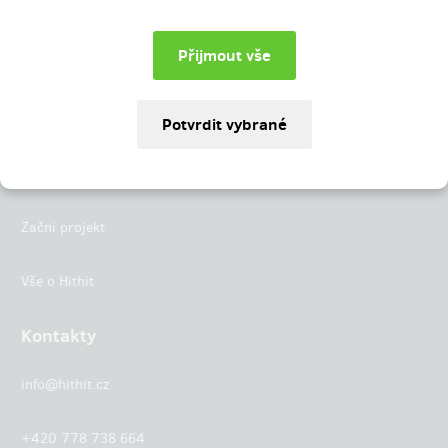
Instagram
LinkedIn
Hithit
Projekty
Začni projekt
Vše o Hithit
Kontakty
info@hithit.cz
+420 778 738 664