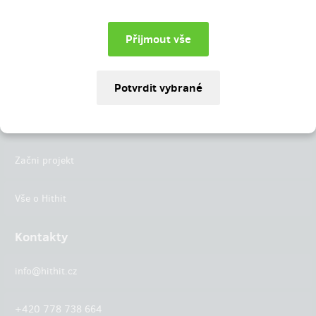
Instagram
LinkedIn
Hithit
Projekty
Začni projekt
Vše o Hithit
Kontakty
info@hithit.cz
+420 778 738 664