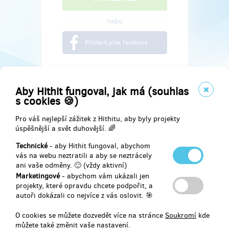
nebo
Přihlásit přes facebook
Aby Hithit fungoval, jak má (souhlas
s cookies 🍪)
Pro váš nejlepší zážitek z Hithitu, aby byly projekty
úspěšnější a svět duhovější. 🌈
Technické
- aby Hithit fungoval, abychom
vás na webu neztratili a aby se neztrácely
ani vaše odměny. 🙂 (vždy aktivní)
Marketingové
- abychom vám ukázali jen
Najdete nás na
projekty, které opravdu chcete podpořit, a
autoři dokázali co nejvíce z vás oslovit. 🎯
Facebook
O cookies se můžete dozvedět více na stránce
Soukromí
kde
můžete také změnit vaše nastavení.