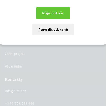
Instagram
LinkedIn
Hithit
Projekty
Začni projekt
Vše o Hithit
Kontakty
info@hithit.cz
+420 778 738 664