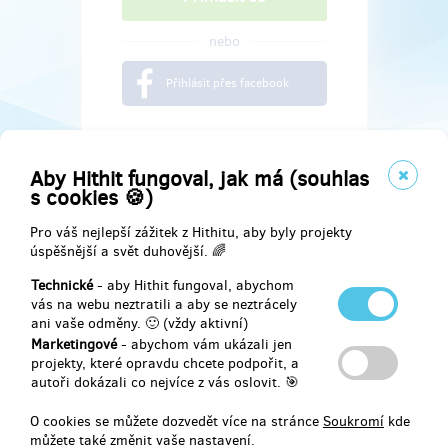
nebo
Přihlásit přes facebook
Aby Hithit fungoval, jak má (souhlas
s cookies 🍪)
Pro váš nejlepší zážitek z Hithitu, aby byly projekty
úspěšnější a svět duhovější. 🌈
Technické
- aby Hithit fungoval, abychom
vás na webu neztratili a aby se neztrácely
ani vaše odměny. 🙂 (vždy aktivní)
Marketingové
- abychom vám ukázali jen
Najdete nás na
projekty, které opravdu chcete podpořit, a
autoři dokázali co nejvíce z vás oslovit. 🎯
Facebook
O cookies se můžete dozvedět více na stránce
Soukromí
kde
můžete také změnit vaše nastavení.