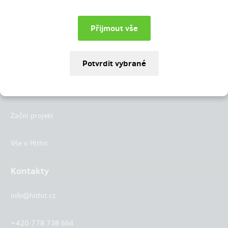
Instagram
LinkedIn
Hithit
Projekty
Začni projekt
Vše o Hithit
Kontakty
info@hithit.cz
+420 778 738 664