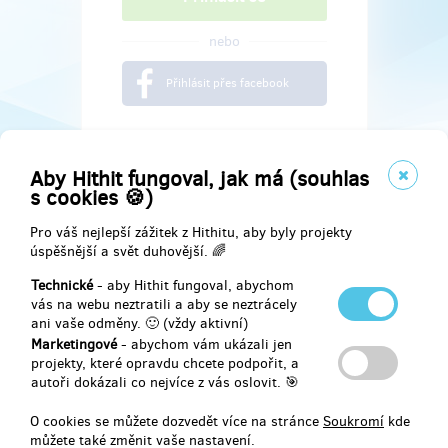
nebo
Přihlásit přes facebook
Aby Hithit fungoval, jak má (souhlas
s cookies 🍪)
Pro váš nejlepší zážitek z Hithitu, aby byly projekty
úspěšnější a svět duhovější. 🌈
Technické
- aby Hithit fungoval, abychom
vás na webu neztratili a aby se neztrácely
ani vaše odměny. 🙂 (vždy aktivní)
Marketingové
- abychom vám ukázali jen
Najdete nás na
projekty, které opravdu chcete podpořit, a
autoři dokázali co nejvíce z vás oslovit. 🎯
Facebook
O cookies se můžete dozvedět více na stránce
Soukromí
kde
můžete také změnit vaše nastavení.