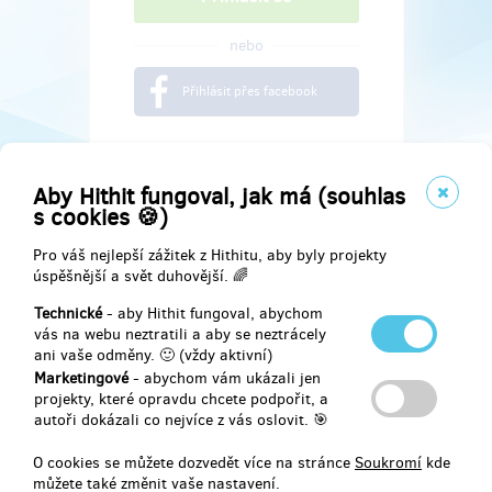
nebo
Přihlásit přes facebook
Aby Hithit fungoval, jak má (souhlas
s cookies 🍪)
Pro váš nejlepší zážitek z Hithitu, aby byly projekty
úspěšnější a svět duhovější. 🌈
Technické
- aby Hithit fungoval, abychom
vás na webu neztratili a aby se neztrácely
ani vaše odměny. 🙂 (vždy aktivní)
Marketingové
- abychom vám ukázali jen
Najdete nás na
projekty, které opravdu chcete podpořit, a
autoři dokázali co nejvíce z vás oslovit. 🎯
Facebook
O cookies se můžete dozvedět více na stránce
Soukromí
kde
můžete také změnit vaše nastavení.