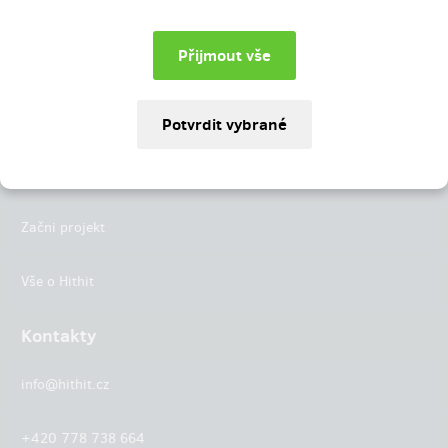
Instagram
LinkedIn
Hithit
Projekty
Začni projekt
Vše o Hithit
Kontakty
info@hithit.cz
+420 778 738 664