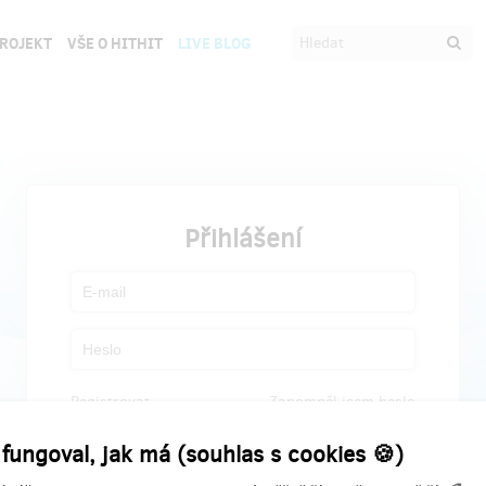
PROJEKT
VŠE O HITHIT
LIVE BLOG
Přihlášení
Registrovat
Zapomněl jsem heslo
 fungoval, jak má (souhlas s cookies 🍪)