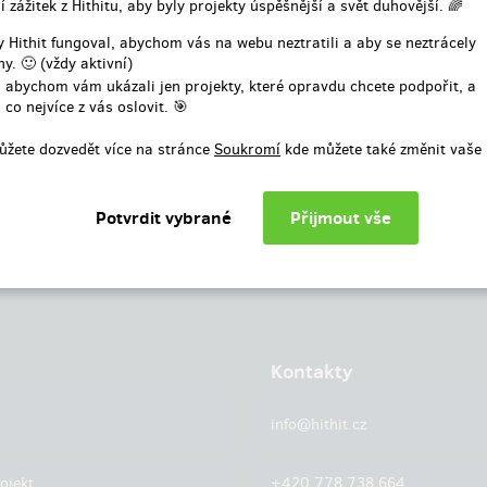
í zážitek z Hithitu, aby byly projekty úspěšnější a svět duhovější. 🌈
nebo
 Hithit fungoval, abychom vás na webu neztratili a aby se neztrácely
y. 🙂 (vždy aktivní)
Přihlásit přes facebook
 abychom vám ukázali jen projekty, které opravdu chcete podpořit, a
 co nejvíce z vás oslovit. 🎯
ůžete dozvedět více na stránce
Soukromí
kde můžete také změnit vaše 
Kontakty
info@hithit.cz
ojekt
+420 778 738 664