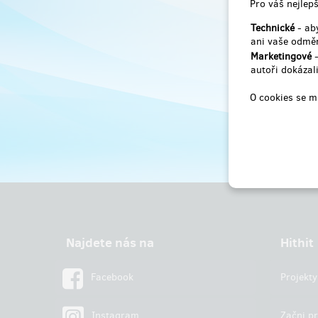
Pro váš nejlepš
Technické
- aby
ani vaše odměn
Marketingové
-
autoři dokázali
O cookies se m
Najdete nás na
Hithit
Facebook
Projekty
Instagram
Začni pr