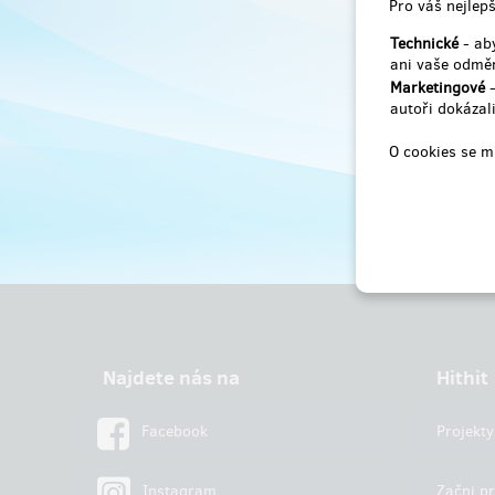
Pro váš nejlepš
Technické
- aby
ani vaše odměn
Marketingové
-
autoři dokázali
O cookies se m
Najdete nás na
Hithit
Facebook
Projekty
Instagram
Začni pr