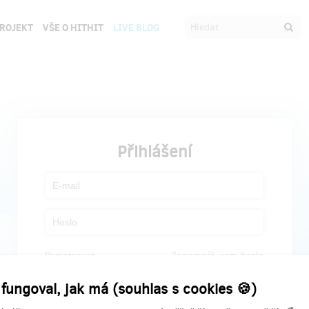
PROJEKT
VŠE O HITHIT
LIVE BLOG
Přihlášení
Registrovat
Zapomněl jsem heslo
 fungoval, jak má (souhlas s cookies 🍪)