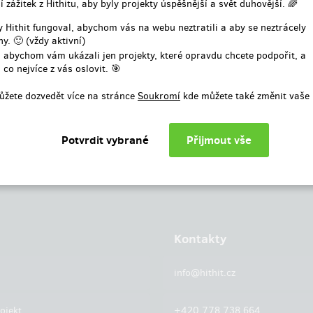
í zážitek z Hithitu, aby byly projekty úspěšnější a svět duhovější. 🌈
nebo
 Hithit fungoval, abychom vás na webu neztratili a aby se neztrácely
y. 🙂 (vždy aktivní)
Přihlásit přes facebook
 abychom vám ukázali jen projekty, které opravdu chcete podpořit, a
 co nejvíce z vás oslovit. 🎯
ůžete dozvedět více na stránce
Soukromí
kde můžete také změnit vaše 
Kontakty
info@hithit.cz
ojekt
+420 778 738 664