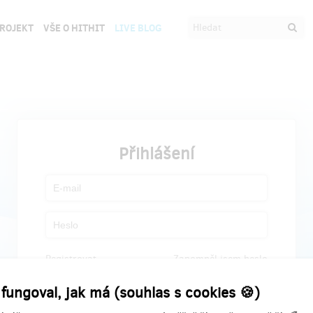
PROJEKT
VŠE O HITHIT
LIVE BLOG
Přihlášení
Registrovat
Zapomněl jsem heslo
 fungoval, jak má (souhlas s cookies 🍪)