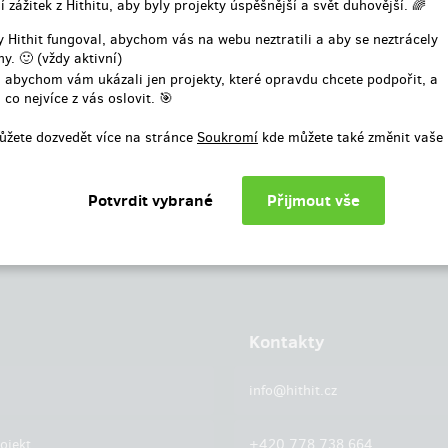
í zážitek z Hithitu, aby byly projekty úspěšnější a svět duhovější. 🌈
nebo
 Hithit fungoval, abychom vás na webu neztratili a aby se neztrácely
y. 🙂 (vždy aktivní)
Přihlásit přes facebook
 abychom vám ukázali jen projekty, které opravdu chcete podpořit, a
 co nejvíce z vás oslovit. 🎯
ůžete dozvedět více na stránce
Soukromí
kde můžete také změnit vaše 
Kontakty
info@hithit.cz
ojekt
+420 778 738 664