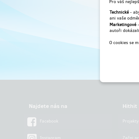
Pro váš nejlepš
Technické
- aby
ani vaše odměn
Marketingové
-
autoři dokázali
O cookies se m
Najdete nás na
Hithit
Facebook
Projekty
Instagram
Začni pr