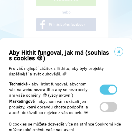
nebo
Přihlásit přes facebook
Aby Hithit fungoval, jak má (souhlas
s cookies 🍪)
Pro váš nejlepší zážitek z Hithitu, aby byly projekty
úspěšnější a svět duhovější. 🌈
Technické
- aby Hithit fungoval, abychom
vás na webu neztratili a aby se neztrácely
ani vaše odměny. 🙂 (vždy aktivní)
Marketingové
- abychom vám ukázali jen
Najdete nás na
projekty, které opravdu chcete podpořit, a
autoři dokázali co nejvíce z vás oslovit. 🎯
Facebook
O cookies se můžete dozvedět více na stránce
Soukromí
kde
můžete také změnit vaše nastavení.