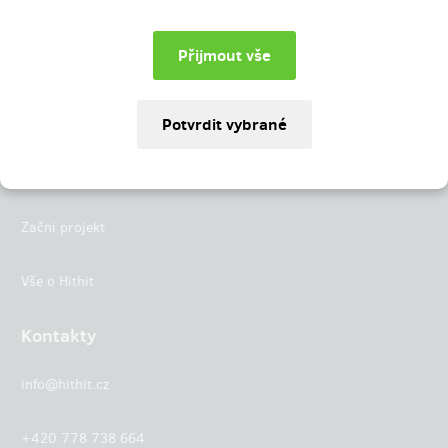
Instagram
LinkedIn
Hithit
Projekty
Začni projekt
Vše o Hithit
Kontakty
info@hithit.cz
+420 778 738 664