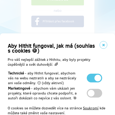
nebo
Přihlásit přes facebook
Aby Hithit fungoval, jak má (souhlas
s cookies 🍪)
Pro váš nejlepší zážitek z Hithitu, aby byly projekty
úspěšnější a svět duhovější. 🌈
Technické
- aby Hithit fungoval, abychom
vás na webu neztratili a aby se neztrácely
ani vaše odměny. 🙂 (vždy aktivní)
Marketingové
- abychom vám ukázali jen
Najdete nás na
projekty, které opravdu chcete podpořit, a
autoři dokázali co nejvíce z vás oslovit. 🎯
Facebook
O cookies se můžete dozvedět více na stránce
Soukromí
kde
můžete také změnit vaše nastavení.