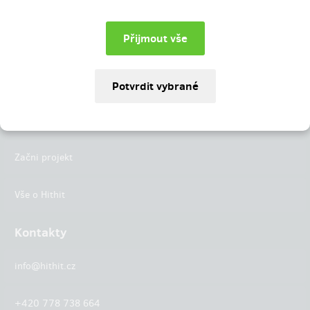
Instagram
LinkedIn
Hithit
Projekty
Začni projekt
Vše o Hithit
Kontakty
info@hithit.cz
+420 778 738 664