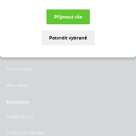
Instagram
LinkedIn
Hithit
Projekty
Začni projekt
Vše o Hithit
Kontakty
info@hithit.cz
+420 778 738 664