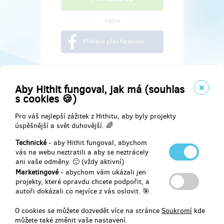
nebo
Přihlásit přes facebook
Aby Hithit fungoval, jak má (souhlas
s cookies 🍪)
Pro váš nejlepší zážitek z Hithitu, aby byly projekty
úspěšnější a svět duhovější. 🌈
Technické
- aby Hithit fungoval, abychom
vás na webu neztratili a aby se neztrácely
ani vaše odměny. 🙂 (vždy aktivní)
Marketingové
- abychom vám ukázali jen
Najdete nás na
projekty, které opravdu chcete podpořit, a
autoři dokázali co nejvíce z vás oslovit. 🎯
Facebook
O cookies se můžete dozvedět více na stránce
Soukromí
kde
můžete také změnit vaše nastavení.