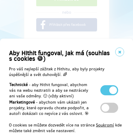
nebo
Přihlásit přes facebook
Aby Hithit fungoval, jak má (souhlas
s cookies 🍪)
Pro váš nejlepší zážitek z Hithitu, aby byly projekty
úspěšnější a svět duhovější. 🌈
Technické
- aby Hithit fungoval, abychom
vás na webu neztratili a aby se neztrácely
ani vaše odměny. 🙂 (vždy aktivní)
Marketingové
- abychom vám ukázali jen
Najdete nás na
projekty, které opravdu chcete podpořit, a
autoři dokázali co nejvíce z vás oslovit. 🎯
Facebook
O cookies se můžete dozvedět více na stránce
Soukromí
kde
můžete také změnit vaše nastavení.