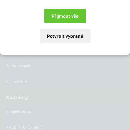
Instagram
LinkedIn
Hithit
Projekty
Začni projekt
Vše o Hithit
Kontakty
info@hithit.cz
+420 778 738 664