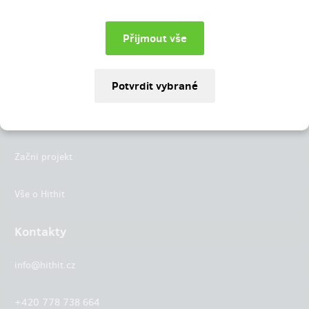
Instagram
LinkedIn
Hithit
Projekty
Začni projekt
Vše o Hithit
Kontakty
info@hithit.cz
+420 778 738 664