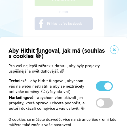
nebo
Přihlásit přes facebook
Aby Hithit fungoval, jak má (souhlas
s cookies 🍪)
Pro váš nejlepší zážitek z Hithitu, aby byly projekty
úspěšnější a svět duhovější. 🌈
Technické
- aby Hithit fungoval, abychom
vás na webu neztratili a aby se neztrácely
ani vaše odměny. 🙂 (vždy aktivní)
Marketingové
- abychom vám ukázali jen
Najdete nás na
projekty, které opravdu chcete podpořit, a
autoři dokázali co nejvíce z vás oslovit. 🎯
Facebook
O cookies se můžete dozvedět více na stránce
Soukromí
kde
můžete také změnit vaše nastavení.