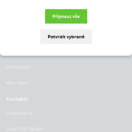
Instagram
LinkedIn
Hithit
Projekty
Začni projekt
Vše o Hithit
Kontakty
info@hithit.cz
+420 778 738 664