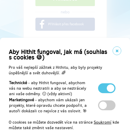
nebo
Přihlásit přes facebook
Aby Hithit fungoval, jak má (souhlas
s cookies 🍪)
Pro váš nejlepší zážitek z Hithitu, aby byly projekty
úspěšnější a svět duhovější. 🌈
Technické
- aby Hithit fungoval, abychom
vás na webu neztratili a aby se neztrácely
ani vaše odměny. 🙂 (vždy aktivní)
Marketingové
- abychom vám ukázali jen
Najdete nás na
projekty, které opravdu chcete podpořit, a
autoři dokázali co nejvíce z vás oslovit. 🎯
Facebook
O cookies se můžete dozvedět více na stránce
Soukromí
kde
můžete také změnit vaše nastavení.