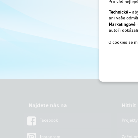
Pro váš nejlepš
Technické
- aby
ani vaše odměn
Marketingové
-
autoři dokázali
O cookies se m
Najdete nás na
Hithit
Facebook
Projekty
Instagram
Začni pr