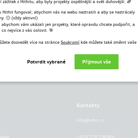
í zážitek z Hithitu, aby byly projekty úspěšnější a svět duhovější. 🌈
nebo
 Hithit fungoval, abychom vás na webu neztratili a aby se neztrácely
y. 🙂 (vždy aktivní)
Přihlásit přes facebook
 abychom vám ukázali jen projekty, které opravdu chcete podpořit, a
 co nejvíce z vás oslovit. 🎯
ůžete dozvedět více na stránce
Soukromí
kde můžete také změnit vaše 
Kontakty
info@hithit.cz
ojekt
+420 778 738 664