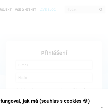
PROJEKT
VŠE O HITHIT
LIVE BLOG
Přihlášení
Registrovat
Zapomněl jsem heslo
 fungoval, jak má (souhlas s cookies 🍪)