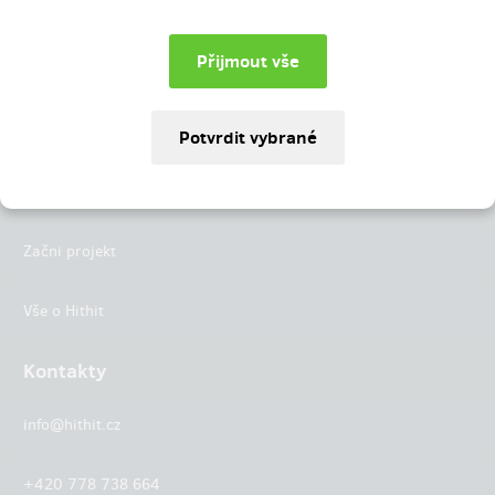
Instagram
LinkedIn
Hithit
Projekty
Začni projekt
Vše o Hithit
Kontakty
info@hithit.cz
+420 778 738 664