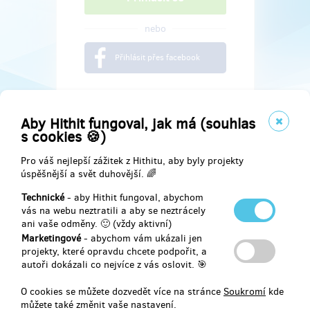
nebo
Přihlásit přes facebook
Aby Hithit fungoval, jak má (souhlas
s cookies 🍪)
Pro váš nejlepší zážitek z Hithitu, aby byly projekty
úspěšnější a svět duhovější. 🌈
Technické
- aby Hithit fungoval, abychom
vás na webu neztratili a aby se neztrácely
ani vaše odměny. 🙂 (vždy aktivní)
Marketingové
- abychom vám ukázali jen
Najdete nás na
projekty, které opravdu chcete podpořit, a
autoři dokázali co nejvíce z vás oslovit. 🎯
Facebook
O cookies se můžete dozvedět více na stránce
Soukromí
kde
můžete také změnit vaše nastavení.