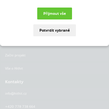
Instagram
LinkedIn
Hithit
Projekty
Začni projekt
Vše o Hithit
Kontakty
info@hithit.cz
+420 778 738 664