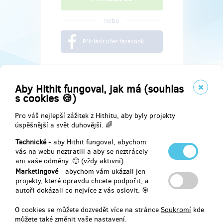
nebo
Přihlásit přes facebook
Aby Hithit fungoval, jak má (souhlas
s cookies 🍪)
Pro váš nejlepší zážitek z Hithitu, aby byly projekty
úspěšnější a svět duhovější. 🌈
Technické
- aby Hithit fungoval, abychom
vás na webu neztratili a aby se neztrácely
ani vaše odměny. 🙂 (vždy aktivní)
Marketingové
- abychom vám ukázali jen
Najdete nás na
projekty, které opravdu chcete podpořit, a
autoři dokázali co nejvíce z vás oslovit. 🎯
Facebook
O cookies se můžete dozvedět více na stránce
Soukromí
kde
můžete také změnit vaše nastavení.