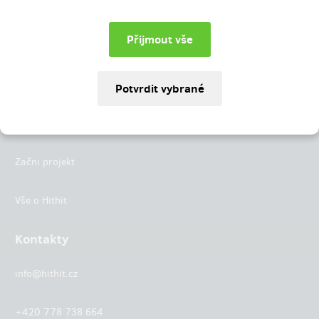
Instagram
LinkedIn
Hithit
Projekty
Začni projekt
Vše o Hithit
Kontakty
info@hithit.cz
+420 778 738 664