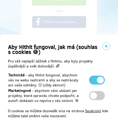
nebo
Přihlásit přes facebook
Aby Hithit fungoval, jak má (souhlas
s cookies 🍪)
Pro váš nejlepší zážitek z Hithitu, aby byly projekty
úspěšnější a svět duhovější. 🌈
Technické
- aby Hithit fungoval, abychom
vás na webu neztratili a aby se neztrácely
ani vaše odměny. 🙂 (vždy aktivní)
Marketingové
- abychom vám ukázali jen
Najdete nás na
projekty, které opravdu chcete podpořit, a
autoři dokázali co nejvíce z vás oslovit. 🎯
Facebook
O cookies se můžete dozvedět více na stránce
Soukromí
kde
můžete také změnit vaše nastavení.