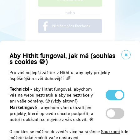
nebo
Přihlásit přes facebook
Aby Hithit fungoval, jak má (souhlas
s cookies 🍪)
Pro váš nejlepší zážitek z Hithitu, aby byly projekty
úspěšnější a svět duhovější. 🌈
Technické
- aby Hithit fungoval, abychom
vás na webu neztratili a aby se neztrácely
ani vaše odměny. 🙂 (vždy aktivní)
Marketingové
- abychom vám ukázali jen
Najdete nás na
projekty, které opravdu chcete podpořit, a
autoři dokázali co nejvíce z vás oslovit. 🎯
Facebook
O cookies se můžete dozvedět více na stránce
Soukromí
kde
můžete také změnit vaše nastavení.