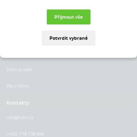
Instagram
LinkedIn
Hithit
Projekty
Začni projekt
Vše o Hithit
Kontakty
info@hithit.cz
+420 778 738 664