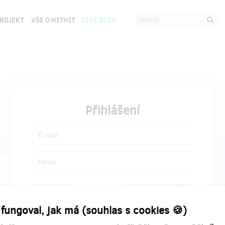
PROJEKT
VŠE O HITHIT
LIVE BLOG
Přihlášení
Registrovat
Zapomněl jsem heslo
 fungoval, jak má (souhlas s cookies 🍪)