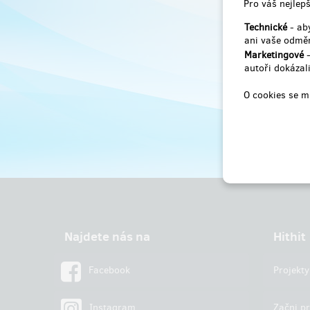
Pro váš nejlepš
Technické
- aby
ani vaše odměn
Marketingové
-
autoři dokázali
O cookies se m
Najdete nás na
Hithit
Facebook
Projekty
Instagram
Začni pr