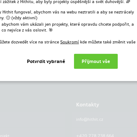
í zážitek z Hithitu, aby byly projekty úspěšnější a svět duhovější. 🌈
nebo
 Hithit fungoval, abychom vás na webu neztratili a aby se neztrácely
y. 🙂 (vždy aktivní)
Přihlásit přes facebook
 abychom vám ukázali jen projekty, které opravdu chcete podpořit, a
 co nejvíce z vás oslovit. 🎯
ůžete dozvedět více na stránce
Soukromí
kde můžete také změnit vaše 
Kontakty
info@hithit.cz
ojekt
+420 778 738 664