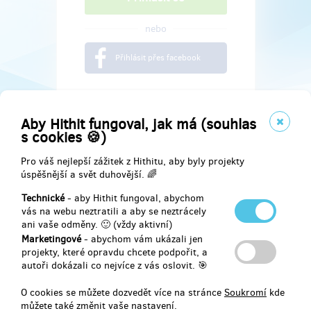
nebo
Přihlásit přes facebook
Aby Hithit fungoval, jak má (souhlas
s cookies 🍪)
Pro váš nejlepší zážitek z Hithitu, aby byly projekty
úspěšnější a svět duhovější. 🌈
Technické
- aby Hithit fungoval, abychom
vás na webu neztratili a aby se neztrácely
ani vaše odměny. 🙂 (vždy aktivní)
Marketingové
- abychom vám ukázali jen
Najdete nás na
projekty, které opravdu chcete podpořit, a
autoři dokázali co nejvíce z vás oslovit. 🎯
Facebook
O cookies se můžete dozvedět více na stránce
Soukromí
kde
můžete také změnit vaše nastavení.