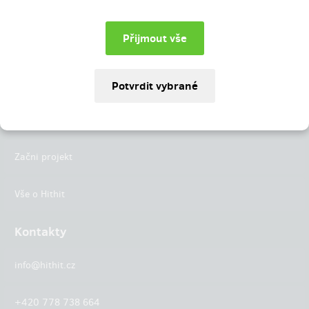
Instagram
LinkedIn
Hithit
Projekty
Začni projekt
Vše o Hithit
Kontakty
info@hithit.cz
+420 778 738 664