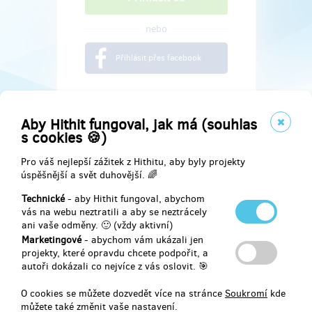
nebo
Přihlásit přes facebook
Aby Hithit fungoval, jak má (souhlas
s cookies 🍪)
Pro váš nejlepší zážitek z Hithitu, aby byly projekty
úspěšnější a svět duhovější. 🌈
Technické
- aby Hithit fungoval, abychom
vás na webu neztratili a aby se neztrácely
ani vaše odměny. 🙂 (vždy aktivní)
Marketingové
- abychom vám ukázali jen
Najdete nás na
projekty, které opravdu chcete podpořit, a
autoři dokázali co nejvíce z vás oslovit. 🎯
Facebook
O cookies se můžete dozvedět více na stránce
Soukromí
kde
můžete také změnit vaše nastavení.