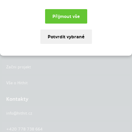
Instagram
LinkedIn
Hithit
Projekty
Začni projekt
Vše o Hithit
Kontakty
info@hithit.cz
+420 778 738 664