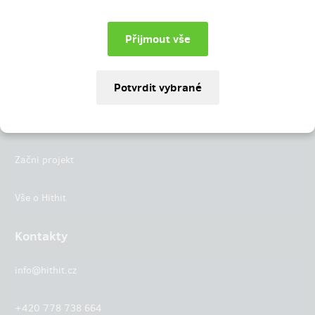
Instagram
LinkedIn
Hithit
Projekty
Začni projekt
Vše o Hithit
Kontakty
info@hithit.cz
+420 778 738 664