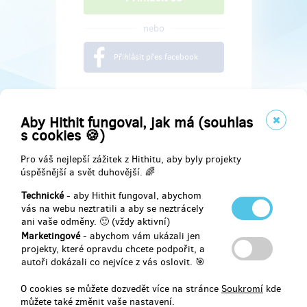
nebo
Přihlásit přes facebook
Aby Hithit fungoval, jak má (souhlas
s cookies 🍪)
Pro váš nejlepší zážitek z Hithitu, aby byly projekty
úspěšnější a svět duhovější. 🌈
Technické
- aby Hithit fungoval, abychom
vás na webu neztratili a aby se neztrácely
ani vaše odměny. 🙂 (vždy aktivní)
Marketingové
- abychom vám ukázali jen
Najdete nás na
projekty, které opravdu chcete podpořit, a
autoři dokázali co nejvíce z vás oslovit. 🎯
Facebook
O cookies se můžete dozvedět více na stránce
Soukromí
kde
můžete také změnit vaše nastavení.