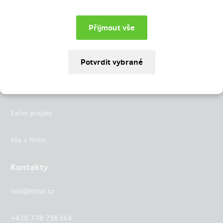
Instagram
LinkedIn
Hithit
Projekty
Začni projekt
Vše o Hithit
Kontakty
info@hithit.cz
+420 778 738 664