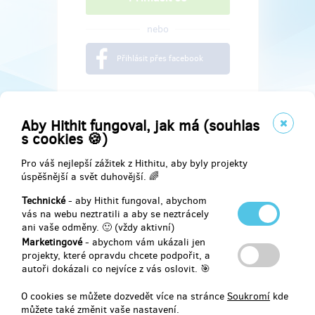
nebo
Přihlásit přes facebook
Aby Hithit fungoval, jak má (souhlas
s cookies 🍪)
Pro váš nejlepší zážitek z Hithitu, aby byly projekty
úspěšnější a svět duhovější. 🌈
Technické
- aby Hithit fungoval, abychom
vás na webu neztratili a aby se neztrácely
ani vaše odměny. 🙂 (vždy aktivní)
Marketingové
- abychom vám ukázali jen
Najdete nás na
projekty, které opravdu chcete podpořit, a
autoři dokázali co nejvíce z vás oslovit. 🎯
Facebook
O cookies se můžete dozvedět více na stránce
Soukromí
kde
můžete také změnit vaše nastavení.