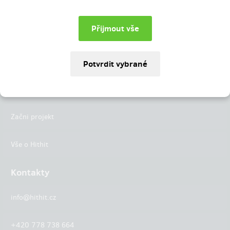
Instagram
LinkedIn
Hithit
Projekty
Začni projekt
Vše o Hithit
Kontakty
info@hithit.cz
+420 778 738 664