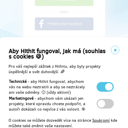
nebo
Přihlásit přes facebook
Aby Hithit fungoval, jak má (souhlas
s cookies 🍪)
Pro váš nejlepší zážitek z Hithitu, aby byly projekty
úspěšnější a svět duhovější. 🌈
Technické
- aby Hithit fungoval, abychom
vás na webu neztratili a aby se neztrácely
ani vaše odměny. 🙂 (vždy aktivní)
Marketingové
- abychom vám ukázali jen
Najdete nás na
projekty, které opravdu chcete podpořit, a
autoři dokázali co nejvíce z vás oslovit. 🎯
Facebook
O cookies se můžete dozvedět více na stránce
Soukromí
kde
můžete také změnit vaše nastavení.