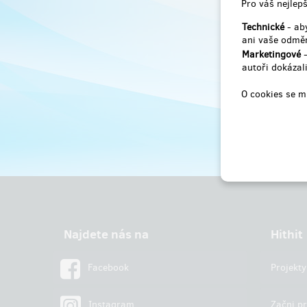
Pro váš nejlepš
Technické
- aby
ani vaše odměn
Marketingové
-
autoři dokázali
O cookies se m
Najdete nás na
Hithit
Facebook
Projekty
Instagram
Začni pr