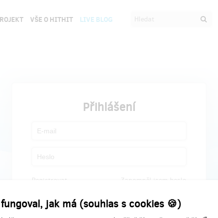
PROJEKT
VŠE O HITHIT
LIVE BLOG
Přihlášení
Registrovat
Zapomněl jsem heslo
 fungoval, jak má (souhlas s cookies 🍪)