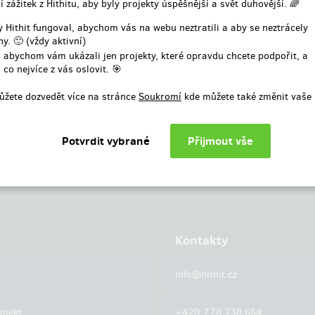
í zážitek z Hithitu, aby byly projekty úspěšnější a svět duhovější. 🌈
nebo
 Hithit fungoval, abychom vás na webu neztratili a aby se neztrácely
y. 🙂 (vždy aktivní)
Přihlásit přes facebook
 abychom vám ukázali jen projekty, které opravdu chcete podpořit, a
 co nejvíce z vás oslovit. 🎯
ůžete dozvedět více na stránce
Soukromí
kde můžete také změnit vaše 
Kontakty
info@hithit.cz
ojekt
+420 778 738 664