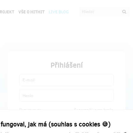
PROJEKT
VŠE O HITHIT
LIVE BLOG
Přihlášení
Registrovat
Zapomněl jsem heslo
 fungoval, jak má (souhlas s cookies 🍪)