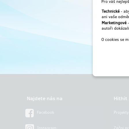
Pro váš nejlepš
Technické
- aby
ani vaše odměn
Marketingové
-
autoři dokázali
O cookies se m
Najdete nás na
Hithit
Facebook
Projekty
Instagram
Začni pr