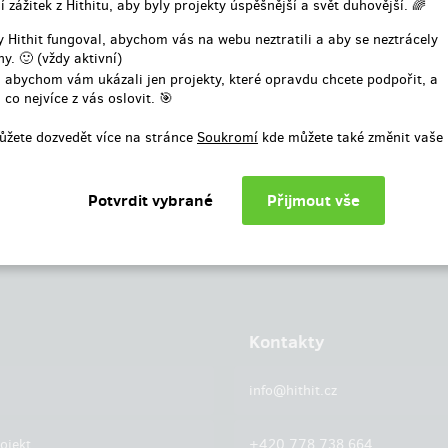
í zážitek z Hithitu, aby byly projekty úspěšnější a svět duhovější. 🌈
nebo
 Hithit fungoval, abychom vás na webu neztratili a aby se neztrácely
y. 🙂 (vždy aktivní)
Přihlásit přes facebook
 abychom vám ukázali jen projekty, které opravdu chcete podpořit, a
 co nejvíce z vás oslovit. 🎯
ůžete dozvedět více na stránce
Soukromí
kde můžete také změnit vaše 
Kontakty
info@hithit.cz
ojekt
+420 778 738 664