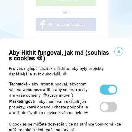
nebo
Přihlásit přes facebook
Aby Hithit fungoval, jak má (souhlas
s cookies 🍪)
Pro váš nejlepší zážitek z Hithitu, aby byly projekty
úspěšnější a svět duhovější. 🌈
Technické
- aby Hithit fungoval, abychom
vás na webu neztratili a aby se neztrácely
ani vaše odměny. 🙂 (vždy aktivní)
Marketingové
- abychom vám ukázali jen
Najdete nás na
projekty, které opravdu chcete podpořit, a
autoři dokázali co nejvíce z vás oslovit. 🎯
Facebook
O cookies se můžete dozvedět více na stránce
Soukromí
kde
můžete také změnit vaše nastavení.