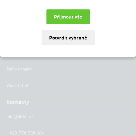
Instagram
LinkedIn
Hithit
Projekty
Začni projekt
Vše o Hithit
Kontakty
info@hithit.cz
+420 778 738 664