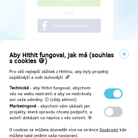
nebo
Přihlásit přes facebook
Aby Hithit fungoval, jak má (souhlas
s cookies 🍪)
Pro váš nejlepší zážitek z Hithitu, aby byly projekty
úspěšnější a svět duhovější. 🌈
Technické
- aby Hithit fungoval, abychom
vás na webu neztratili a aby se neztrácely
ani vaše odměny. 🙂 (vždy aktivní)
Marketingové
- abychom vám ukázali jen
Najdete nás na
projekty, které opravdu chcete podpořit, a
autoři dokázali co nejvíce z vás oslovit. 🎯
Facebook
O cookies se můžete dozvedět více na stránce
Soukromí
kde
můžete také změnit vaše nastavení.