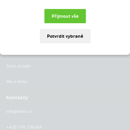
Instagram
LinkedIn
Hithit
Projekty
Začni projekt
Vše o Hithit
Kontakty
info@hithit.cz
+420 778 738 664