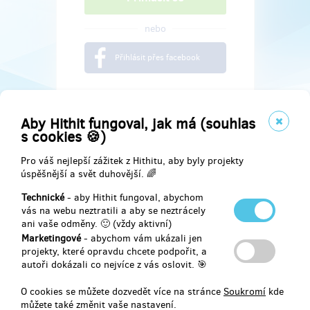
nebo
Přihlásit přes facebook
Aby Hithit fungoval, jak má (souhlas
s cookies 🍪)
Pro váš nejlepší zážitek z Hithitu, aby byly projekty
úspěšnější a svět duhovější. 🌈
Technické
- aby Hithit fungoval, abychom
vás na webu neztratili a aby se neztrácely
ani vaše odměny. 🙂 (vždy aktivní)
Marketingové
- abychom vám ukázali jen
Najdete nás na
projekty, které opravdu chcete podpořit, a
autoři dokázali co nejvíce z vás oslovit. 🎯
Facebook
O cookies se můžete dozvedět více na stránce
Soukromí
kde
můžete také změnit vaše nastavení.