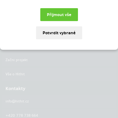
Instagram
LinkedIn
Hithit
Projekty
Začni projekt
Vše o Hithit
Kontakty
info@hithit.cz
+420 778 738 664