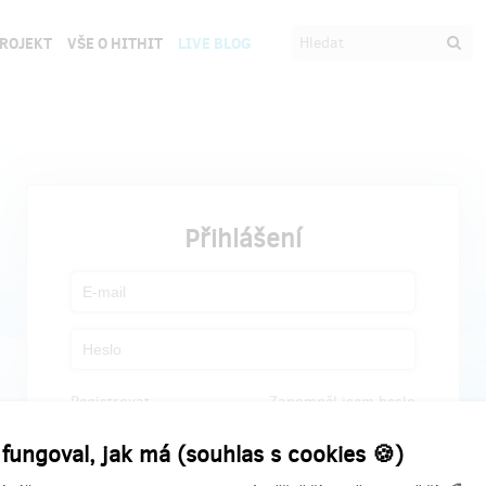
PROJEKT
VŠE O HITHIT
LIVE BLOG
Přihlášení
Registrovat
Zapomněl jsem heslo
 fungoval, jak má (souhlas s cookies 🍪)