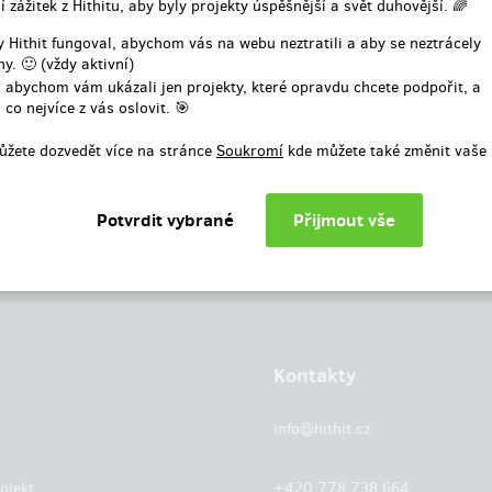
í zážitek z Hithitu, aby byly projekty úspěšnější a svět duhovější. 🌈
nebo
 Hithit fungoval, abychom vás na webu neztratili a aby se neztrácely
y. 🙂 (vždy aktivní)
Přihlásit přes facebook
 abychom vám ukázali jen projekty, které opravdu chcete podpořit, a
 co nejvíce z vás oslovit. 🎯
ůžete dozvedět více na stránce
Soukromí
kde můžete také změnit vaše 
Kontakty
info@hithit.cz
ojekt
+420 778 738 664