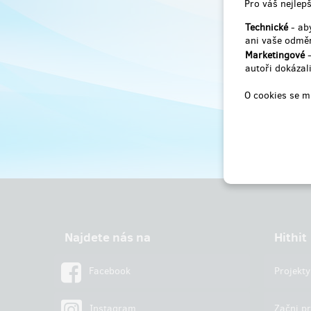
Pro váš nejlepš
Technické
- aby
ani vaše odměn
Marketingové
-
autoři dokázali
O cookies se m
Najdete nás na
Hithit
Facebook
Projekty
Instagram
Začni pr