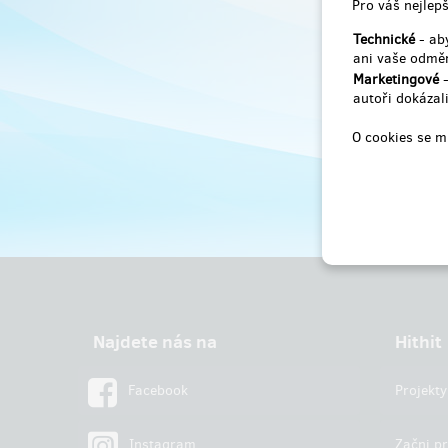
Pro váš nejlepš
Technické
- aby
ani vaše odměn
Marketingové
-
autoři dokázali
O cookies se m
Najdete nás na
Hithit
Facebook
Projekty
Instagram
Začni pr