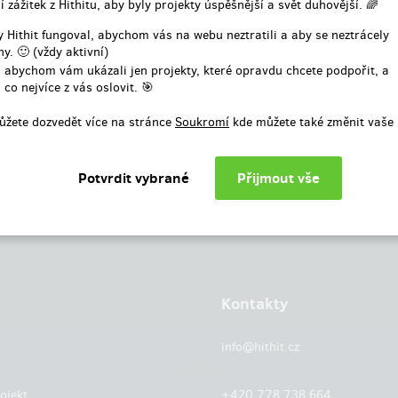
í zážitek z Hithitu, aby byly projekty úspěšnější a svět duhovější. 🌈
nebo
 Hithit fungoval, abychom vás na webu neztratili a aby se neztrácely
y. 🙂 (vždy aktivní)
Přihlásit přes facebook
 abychom vám ukázali jen projekty, které opravdu chcete podpořit, a
 co nejvíce z vás oslovit. 🎯
ůžete dozvedět více na stránce
Soukromí
kde můžete také změnit vaše 
Kontakty
info@hithit.cz
ojekt
+420 778 738 664