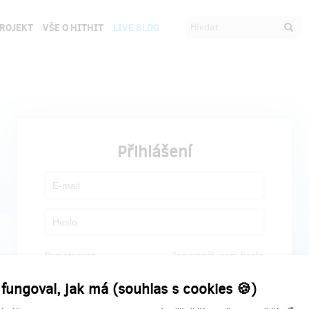
PROJEKT
VŠE O HITHIT
LIVE BLOG
Přihlášení
Registrovat
Zapomněl jsem heslo
 fungoval, jak má (souhlas s cookies 🍪)