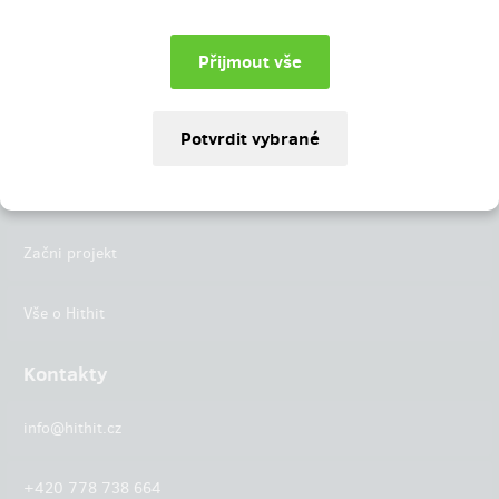
Instagram
LinkedIn
Hithit
Projekty
Začni projekt
Vše o Hithit
Kontakty
info@hithit.cz
+420 778 738 664