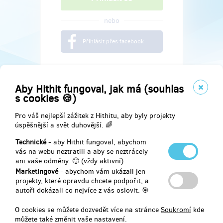
nebo
Přihlásit přes facebook
Aby Hithit fungoval, jak má (souhlas
s cookies 🍪)
Pro váš nejlepší zážitek z Hithitu, aby byly projekty
úspěšnější a svět duhovější. 🌈
Technické
- aby Hithit fungoval, abychom
vás na webu neztratili a aby se neztrácely
ani vaše odměny. 🙂 (vždy aktivní)
Marketingové
- abychom vám ukázali jen
Najdete nás na
projekty, které opravdu chcete podpořit, a
autoři dokázali co nejvíce z vás oslovit. 🎯
Facebook
O cookies se můžete dozvedět více na stránce
Soukromí
kde
můžete také změnit vaše nastavení.