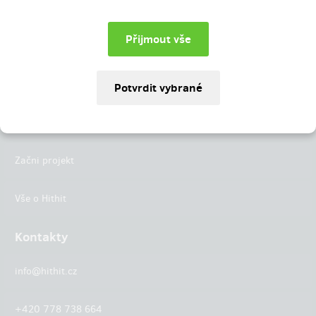
Instagram
LinkedIn
Hithit
Projekty
Začni projekt
Vše o Hithit
Kontakty
info@hithit.cz
+420 778 738 664