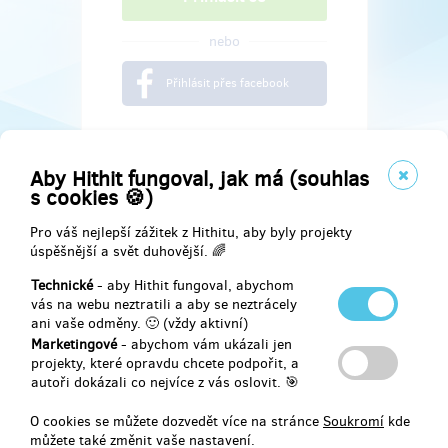
nebo
Přihlásit přes facebook
Aby Hithit fungoval, jak má (souhlas
s cookies 🍪)
Pro váš nejlepší zážitek z Hithitu, aby byly projekty
úspěšnější a svět duhovější. 🌈
Technické
- aby Hithit fungoval, abychom
vás na webu neztratili a aby se neztrácely
ani vaše odměny. 🙂 (vždy aktivní)
Marketingové
- abychom vám ukázali jen
Najdete nás na
projekty, které opravdu chcete podpořit, a
autoři dokázali co nejvíce z vás oslovit. 🎯
Facebook
O cookies se můžete dozvedět více na stránce
Soukromí
kde
můžete také změnit vaše nastavení.