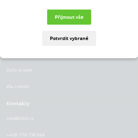
Instagram
LinkedIn
Hithit
Projekty
Začni projekt
Vše o Hithit
Kontakty
info@hithit.cz
+420 778 738 664