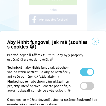
nebo
Přihlásit přes facebook
Aby Hithit fungoval, jak má (souhlas
s cookies 🍪)
Pro váš nejlepší zážitek z Hithitu, aby byly projekty
úspěšnější a svět duhovější. 🌈
Technické
- aby Hithit fungoval, abychom
vás na webu neztratili a aby se neztrácely
ani vaše odměny. 🙂 (vždy aktivní)
Marketingové
- abychom vám ukázali jen
Najdete nás na
projekty, které opravdu chcete podpořit, a
autoři dokázali co nejvíce z vás oslovit. 🎯
Facebook
O cookies se můžete dozvedět více na stránce
Soukromí
kde
můžete také změnit vaše nastavení.