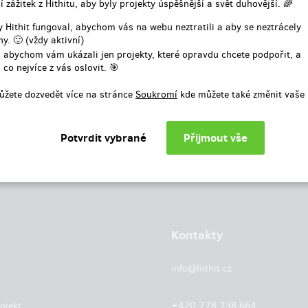
í zážitek z Hithitu, aby byly projekty úspěšnější a svět duhovější. 🌈
nebo
 Hithit fungoval, abychom vás na webu neztratili a aby se neztrácely
y. 🙂 (vždy aktivní)
Přihlásit přes facebook
 abychom vám ukázali jen projekty, které opravdu chcete podpořit, a
 co nejvíce z vás oslovit. 🎯
ůžete dozvedět více na stránce
Soukromí
kde můžete také změnit vaše 
Kontakty
info@hithit.cz
ojekt
+420 778 738 664