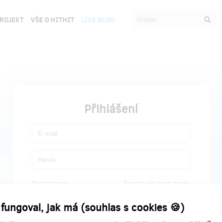
PROJEKT
VŠE O HITHIT
LIVE BLOG
Přihlášení
Registrovat
Zapomněl jsem heslo
 fungoval, jak má (souhlas s cookies 🍪)