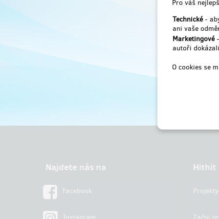
Pro váš nejlepš
Technické
- aby
ani vaše odměn
Marketingové
-
autoři dokázali
O cookies se m
Najdete nás na
Hithit
Facebook
Projekty
Instagram
Začni pr