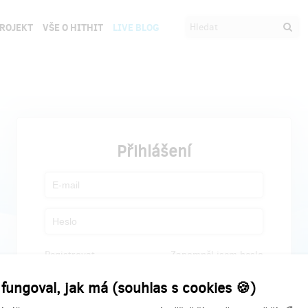
PROJEKT
VŠE O HITHIT
LIVE BLOG
Přihlášení
Registrovat
Zapomněl jsem heslo
 fungoval, jak má (souhlas s cookies 🍪)