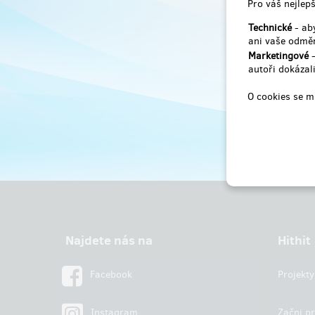
Pro váš nejlepš
Technické
- aby
ani vaše odměn
Marketingové
-
autoři dokázali
O cookies se m
Najdete nás na
Hithit
Facebook
Projekty
Instagram
Začni pr