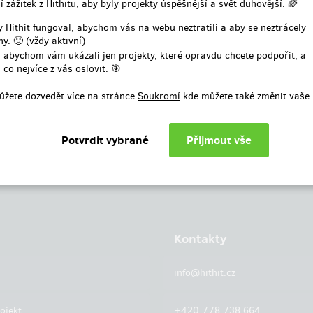
í zážitek z Hithitu, aby byly projekty úspěšnější a svět duhovější. 🌈
nebo
 Hithit fungoval, abychom vás na webu neztratili a aby se neztrácely
y. 🙂 (vždy aktivní)
Přihlásit přes facebook
 abychom vám ukázali jen projekty, které opravdu chcete podpořit, a
 co nejvíce z vás oslovit. 🎯
ůžete dozvedět více na stránce
Soukromí
kde můžete také změnit vaše 
Kontakty
info@hithit.cz
ojekt
+420 778 738 664