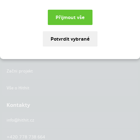
Instagram
LinkedIn
Hithit
Projekty
Začni projekt
Vše o Hithit
Kontakty
info@hithit.cz
+420 778 738 664