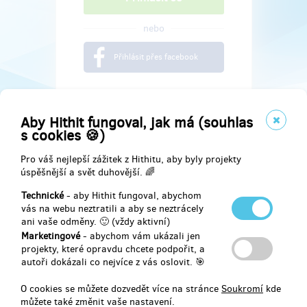
nebo
Přihlásit přes facebook
Aby Hithit fungoval, jak má (souhlas
s cookies 🍪)
Pro váš nejlepší zážitek z Hithitu, aby byly projekty
úspěšnější a svět duhovější. 🌈
Technické
- aby Hithit fungoval, abychom
vás na webu neztratili a aby se neztrácely
ani vaše odměny. 🙂 (vždy aktivní)
Marketingové
- abychom vám ukázali jen
Najdete nás na
projekty, které opravdu chcete podpořit, a
autoři dokázali co nejvíce z vás oslovit. 🎯
Facebook
O cookies se můžete dozvedět více na stránce
Soukromí
kde
můžete také změnit vaše nastavení.