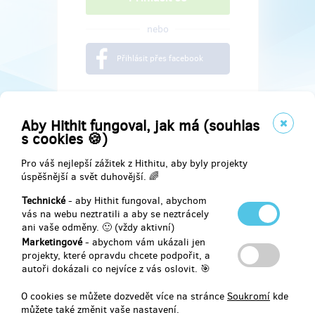
nebo
Přihlásit přes facebook
Aby Hithit fungoval, jak má (souhlas
s cookies 🍪)
Pro váš nejlepší zážitek z Hithitu, aby byly projekty
úspěšnější a svět duhovější. 🌈
Technické
- aby Hithit fungoval, abychom
vás na webu neztratili a aby se neztrácely
ani vaše odměny. 🙂 (vždy aktivní)
Marketingové
- abychom vám ukázali jen
Najdete nás na
projekty, které opravdu chcete podpořit, a
autoři dokázali co nejvíce z vás oslovit. 🎯
Facebook
O cookies se můžete dozvedět více na stránce
Soukromí
kde
můžete také změnit vaše nastavení.