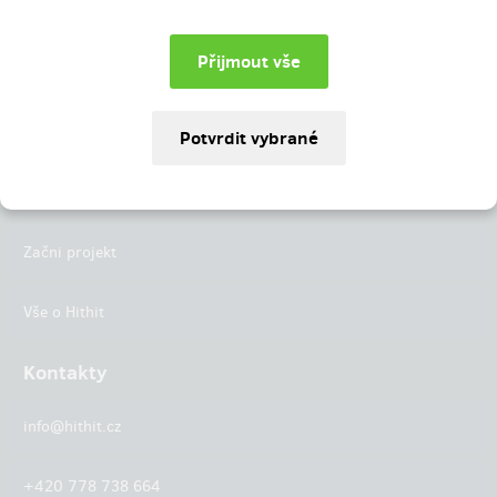
Instagram
LinkedIn
Hithit
Projekty
Začni projekt
Vše o Hithit
Kontakty
info@hithit.cz
+420 778 738 664