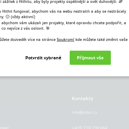
í zážitek z Hithitu, aby byly projekty úspěšnější a svět duhovější. 🌈
nebo
 Hithit fungoval, abychom vás na webu neztratili a aby se neztrácely
y. 🙂 (vždy aktivní)
Přihlásit přes facebook
 abychom vám ukázali jen projekty, které opravdu chcete podpořit, a
 co nejvíce z vás oslovit. 🎯
ůžete dozvedět více na stránce
Soukromí
kde můžete také změnit vaše 
Kontakty
info@hithit.cz
ojekt
+420 778 738 664