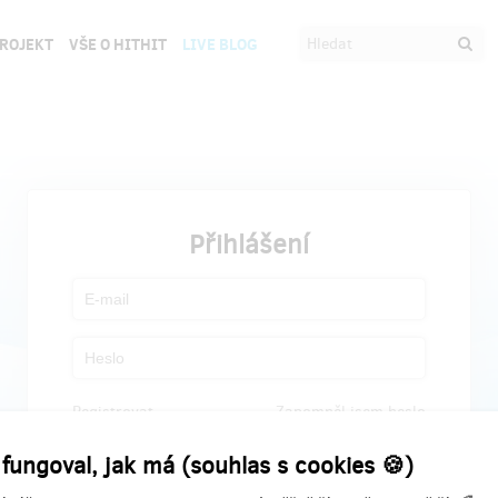
PROJEKT
VŠE O HITHIT
LIVE BLOG
Přihlášení
Registrovat
Zapomněl jsem heslo
 fungoval, jak má (souhlas s cookies 🍪)