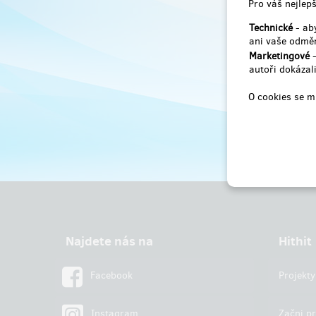
Pro váš nejlepš
Technické
- aby
ani vaše odměn
Marketingové
-
autoři dokázali
O cookies se m
Najdete nás na
Hithit
Facebook
Projekty
Instagram
Začni pr