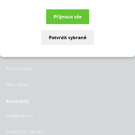
Instagram
LinkedIn
Hithit
Projekty
Začni projekt
Vše o Hithit
Kontakty
info@hithit.cz
+420 778 738 664