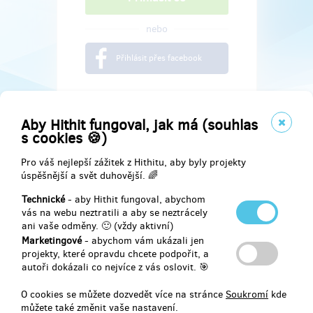
nebo
Přihlásit přes facebook
Aby Hithit fungoval, jak má (souhlas
s cookies 🍪)
Pro váš nejlepší zážitek z Hithitu, aby byly projekty
úspěšnější a svět duhovější. 🌈
Technické
- aby Hithit fungoval, abychom
vás na webu neztratili a aby se neztrácely
ani vaše odměny. 🙂 (vždy aktivní)
Marketingové
- abychom vám ukázali jen
Najdete nás na
projekty, které opravdu chcete podpořit, a
autoři dokázali co nejvíce z vás oslovit. 🎯
Facebook
O cookies se můžete dozvedět více na stránce
Soukromí
kde
můžete také změnit vaše nastavení.