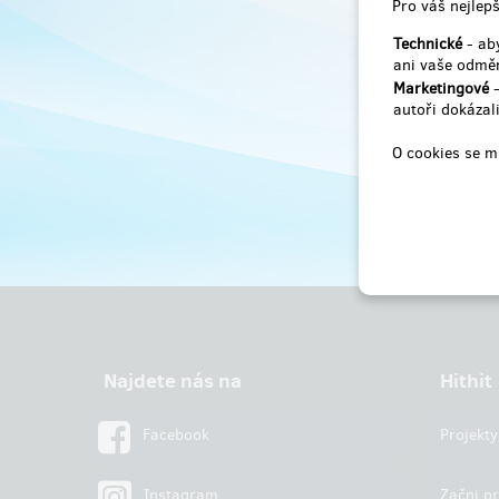
Pro váš nejlepš
Technické
- aby
ani vaše odměn
Marketingové
-
autoři dokázali
O cookies se m
Najdete nás na
Hithit
Facebook
Projekty
Instagram
Začni pr