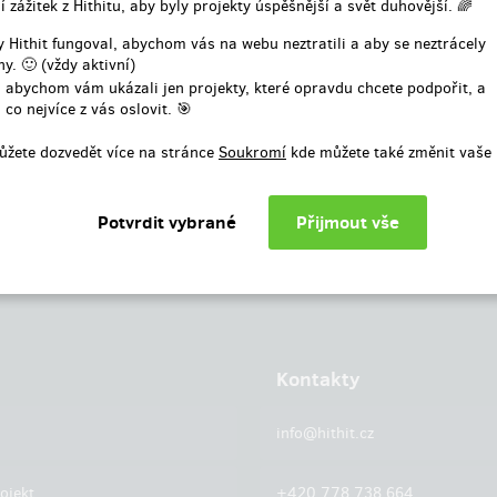
í zážitek z Hithitu, aby byly projekty úspěšnější a svět duhovější. 🌈
nebo
 Hithit fungoval, abychom vás na webu neztratili a aby se neztrácely
y. 🙂 (vždy aktivní)
Přihlásit přes facebook
 abychom vám ukázali jen projekty, které opravdu chcete podpořit, a
 co nejvíce z vás oslovit. 🎯
ůžete dozvedět více na stránce
Soukromí
kde můžete také změnit vaše 
Kontakty
info@hithit.cz
ojekt
+420 778 738 664