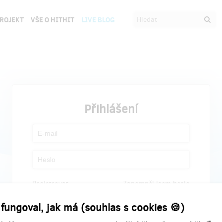
PROJEKT
VŠE O HITHIT
LIVE BLOG
Přihlášení
Registrovat
Zapomněl jsem heslo
 fungoval, jak má (souhlas s cookies 🍪)