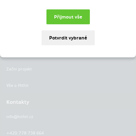
Instagram
LinkedIn
Hithit
Projekty
Začni projekt
Vše o Hithit
Kontakty
info@hithit.cz
+420 778 738 664