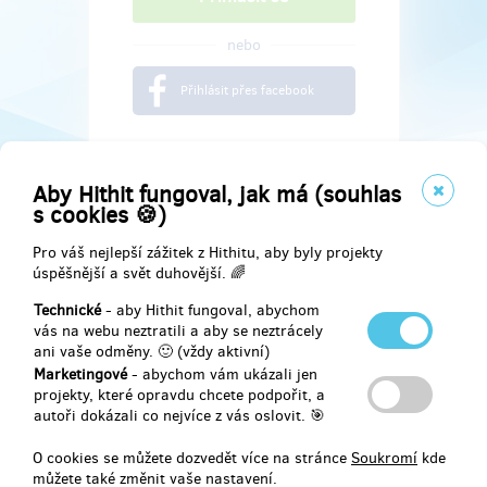
nebo
Přihlásit přes facebook
Aby Hithit fungoval, jak má (souhlas
s cookies 🍪)
Pro váš nejlepší zážitek z Hithitu, aby byly projekty
úspěšnější a svět duhovější. 🌈
Technické
- aby Hithit fungoval, abychom
vás na webu neztratili a aby se neztrácely
ani vaše odměny. 🙂 (vždy aktivní)
Marketingové
- abychom vám ukázali jen
Najdete nás na
projekty, které opravdu chcete podpořit, a
autoři dokázali co nejvíce z vás oslovit. 🎯
Facebook
O cookies se můžete dozvedět více na stránce
Soukromí
kde
můžete také změnit vaše nastavení.