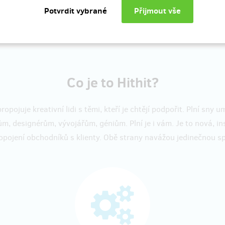
Zobrazit více
Co je to Hithit?
propojuje kreativní lidi s těmi, kteří je chtějí podpořit. Plní sny 
ům, designérům, vývojářům, géniům. Plní je i vám. Je to nová, ins
opojení obchodníků s klienty. Obě strany navážou jedinečnou sp