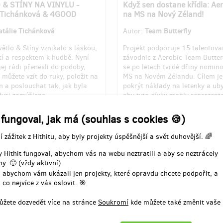
 & STÍNY NA VINYLU -
Když sen dostane křídla: Ae
e Tichánková & 4GOOD
na MS na Nový Zéland!
atálie Tichánková
Autor:
Team Butterfly
ětlo & Stíny vznikalo s láskou,
Projekt podporuje 15 talentov
tí a respektem k hudbě. Nyní
závodnic z Aerobic Team Butterf
ej rádi přenesli do podoby,
se po letech tvrdé dřiny nomin
 můžete vzít do ruky, položit na
MS na Novém Zélandu. Cílem j
 a poslouchat tak, jak byla
pokrýt náklady na letenky a ub
ysi zamýšlena.
aby tyto dívky mohly reprezent
Česko na světové scéně.
 fungoval, jak má (souhlas s cookies 🍪)
na 1. milník ze 4
Vybráno na 1. milník ze 3
 Kč
z
149 000 Kč
87 100 Kč
z
350 000 Kč
í zážitek z Hithitu, aby byly projekty úspěšnější a svět duhovější. 🌈
 Hithit fungoval, abychom vás na webu neztratili a aby se neztrácely
8
24
23
dní
do konce
%
d
y. 🙂 (vždy aktivní)
 abychom vám ukázali jen projekty, které opravdu chcete podpořit, a
 co nejvíce z vás oslovit. 🎯
ůžete dozvedět více na stránce
Soukromí
kde můžete také změnit vaše 