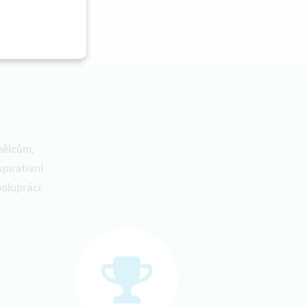
umělcům,
pirativní
olupráci.