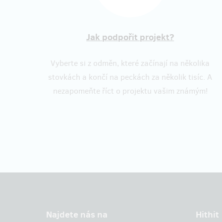
Jak podpořit projekt?
Vyberte si z odměn, které začínají na několika
stovkách a končí na peckách za několik tisíc. A
nezapomeňte říct o projektu vašim známým!
Najdete nás na
Hithit