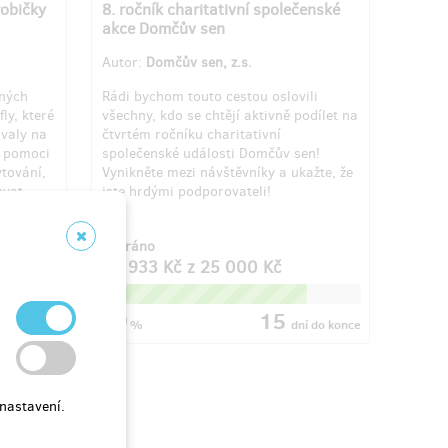
robičky
8. ročník charitativní společenské
akce Domčův sen
Autor:
Domčův sen, z.s.
aných
Rádi bychom touto cestou oslovili
ly, které
všechny, kdo se chtějí aktivně podílet na
ovaly na
čtvrtém ročníku charitativní
e pomoci
společenské události Domčův sen!
ytování,
Vynikněte mezi návštěvníky a ukažte, že
ovat
jste hrdými podporovateli!
Vybráno
19 933 Kč
z
25 000 Kč
79
15
ní
do konce
%
dní
do konce
nastavení.