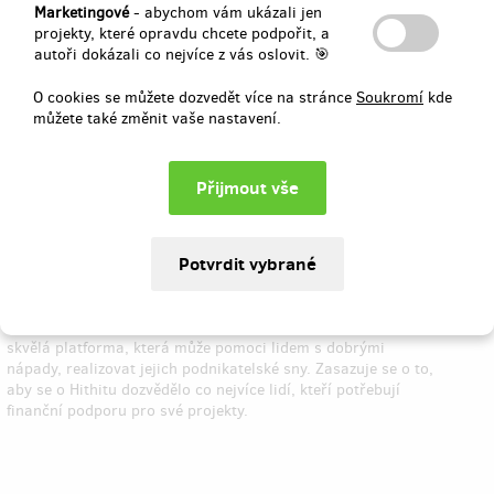
občas chytá lelky a řídí se heslem: „když můžu, tak pomůžu.“
Marketingové
- abychom vám ukázali jen
projekty, které opravdu chcete podpořit, a
autoři dokázali co nejvíce z vás oslovit. 🎯
O cookies se můžete dozvedět více na stránce
Soukromí
kde
můžete také změnit vaše nastavení.
Obchodník
Do Hithitu vstoupil s letitými zkušenostmi z různých sfér
obchodu, naposledy z oblasti deskových her. Věří, že Hithit je
skvělá platforma, která může pomoci lidem s dobrými
nápady, realizovat jejich podnikatelské sny. Zasazuje se o to,
aby se o Hithitu dozvědělo co nejvíce lidí, kteří potřebují
finanční podporu pro své projekty.