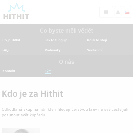
Co byste měli vědět
Co je Hithit
Jak to funguje
Kolik to stojí
FAQ
Podmínky
Soukromí
O nás
Kontakt
Tým
Kdo je za Hithit
Odhodlaná skupina lidí, kteří hledají čerstvou krev na své cestě jak
posunout svět kupředu.