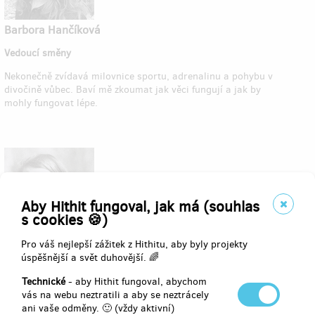
Barbora Hančíková
Vedoucí směny
Nekonečně zvídavá milovnice sportu, adrenalinu a pohybu v
divočině vůbec. Baví mě zkoumat jak věci fungují a jak by
mohly fungovat lépe.
Aby Hithit fungoval, jak má (souhlas
s cookies 🍪)
Pro váš nejlepší zážitek z Hithitu, aby byly projekty
Bára Veselá
úspěšnější a svět duhovější. 🌈
Strážce projektů
Technické
- aby Hithit fungoval, abychom
Miluje všechna zvířata, přírodu, kvalitní i nekvalitní filmy a
vás na webu neztratili a aby se neztrácely
také ilustrace od Artuše Scheinera. Ráda fotí na analog,
ani vaše odměny. 🙂 (vždy aktivní)